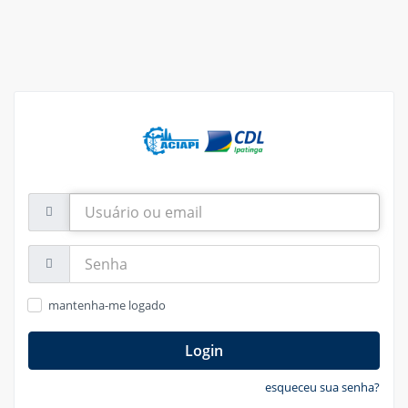
Usuário
ou
email
Senha:
mantenha-me logado
Login
esqueceu sua senha?